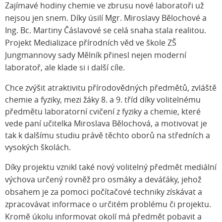
Zajímavé hodiny chemie ve zbrusu nové laboratoři už
nejsou jen snem. Díky úsilí Mgr. Miroslavy Bělochové a
Ing. Bc. Martiny Čáslavové se celá snaha stala realitou.
Projekt Medializace přírodních věd ve škole ZŠ
Jungmannovy sady Mělník přinesl nejen moderní
laboratoř, ale klade si i další cíle.
Chce zvýšit atraktivitu přírodovědných předmětů, zvláště
chemie a fyziky, mezi žáky 8. a 9. tříd díky volitelnému
předmětu laboratorní cvičení z fyziky a chemie, které
vede paní učitelka Miroslava Bělochová, a motivovat je
tak k dalšímu studiu právě těchto oborů na středních a
vysokých školách.
Díky projektu vznikl také nový volitelný předmět mediální
výchova určený rovněž pro osmáky a deváťáky, jehož
obsahem je za pomoci počítačové techniky získávat a
zpracovávat informace o určitém problému či projektu.
Kromě úkolu informovat okolí má předmět pobavit a