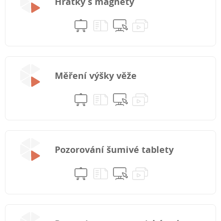
Hrátky s magnety
Měření výšky věže
Pozorování šumivé tablety