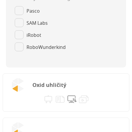
Pasco
SAM Labs
iRobot
RoboWunderkind
Oxid uhličitý