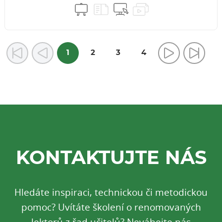
1
2
3
4
KONTAKTUJTE NÁS
Hledáte inspiraci, technickou či metodickou
pomoc? Uvítáte školení o renomovaných
lektorů z řad učitelů? Neváhejte nás