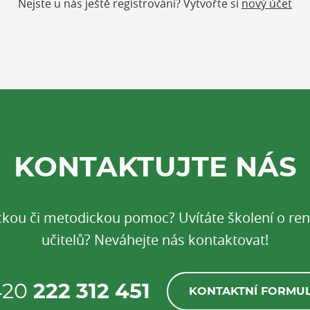
Nejste u nás ještě registrováni? Vytvořte si
nový účet
KONTAKTUJTE NÁS
ickou či metodickou pomoc? Uvítáte školení o r
učitelů? Neváhejte nás kontaktovat!
420
222 312 451
KONTAKTNÍ FORMU